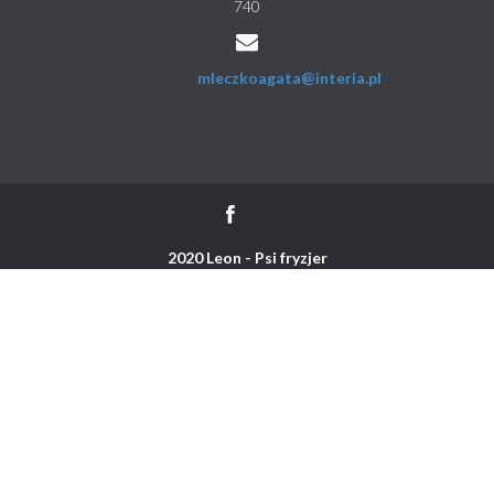
740
mleczkoagata@interia.pl
2020 Leon - Psi fryzjer