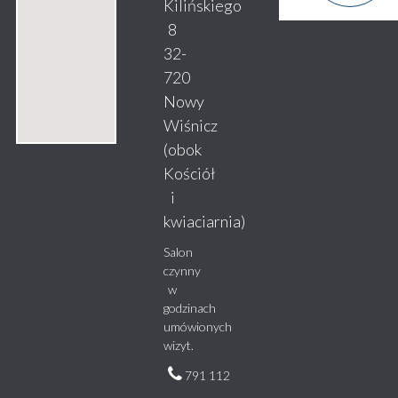
Kilińskiego
8
32-
720
Nowy
Wiśnicz
(obok
Kościół
i
kwiaciarnia)
Salon
czynny
w
godzinach
umówionych
wizyt.
791 112