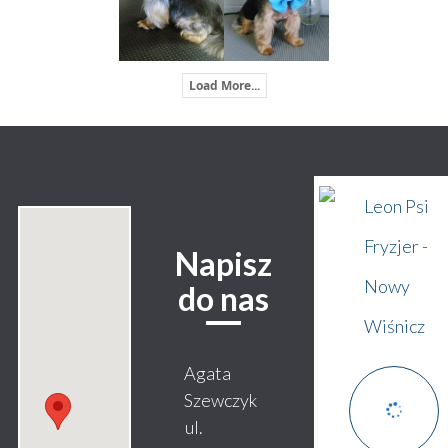
Load More...
Leon Psi
Fryzjer -
Napisz
Nowy
do nas
Wiśnicz
Agata
Szewczyk
ul.